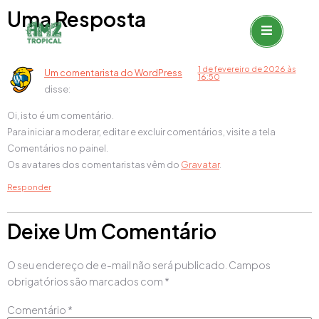
Uma Resposta
1 de fevereiro de 2026 às
Um comentarista do WordPress
16:50
disse:
Oi, isto é um comentário.
Para iniciar a moderar, editar e excluir comentários, visite a tela
Comentários no painel.
Os avatares dos comentaristas vêm do
Gravatar
.
Responder
Deixe Um Comentário
O seu endereço de e-mail não será publicado.
Campos
obrigatórios são marcados com
*
Comentário
*