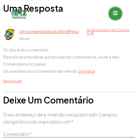
Uma Resposta
15 de outubro de 2024 às
Um comentarista do WordPress
11:49
disse:
Oi, isto é um comentário.
Para iniciar a moderar, editar e excluir comentários, visite a tela
Comentários no painel.
Os avatares dos comentaristas vêm do
Gravatar
.
Responder
Deixe Um Comentário
O seu endereço de e-mail não será publicado.
Campos
obrigatórios são marcados com
*
Comentário
*